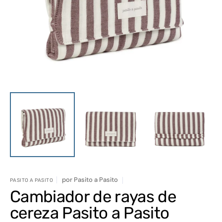
elemento
multimedia
1
en
vista
de
galería
por
Pasito a Pasito
PASITO A PASITO
Cambiador de rayas de
cereza Pasito a Pasito