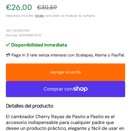
€26,00
€30,59
Precio
Precio
Impuesto incluido.
Envío
calculado al finalizar la compra.
de
habitual
venta
SKU: 1120900545
Barcode: 8435748607570
✅ Disponibilidad inmediata
💳 Paga in 3 rate senza interessi con Scalapay, Klarna o PayPal.
Agregar al carrito
Detalles del producto
El cambiador Cherry Rayas de Pasito a Pasito es el
accesorio indispensable para cualquier padre que
desee un producto práctico, elegante y fácil de usar en