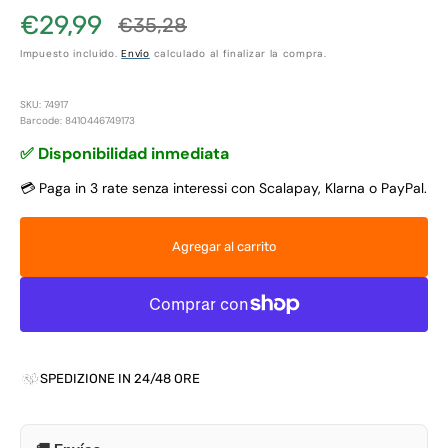
€29,99
€35,28
Precio
Precio
Impuesto incluido.
Envío
calculado al finalizar la compra.
de
habitual
venta
SKU: 74917
Barcode: 8410446749173
✅ Disponibilidad inmediata
💳 Paga in 3 rate senza interessi con Scalapay, Klarna o PayPal.
Agregar al carrito
SPEDIZIONE IN 24/48 ORE