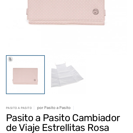
elemento
multimedia
1
en
vista
de
galería
por
Pasito a Pasito
PASITO A PASITO
Pasito a Pasito Cambiador
de Viaje Estrellitas Rosa