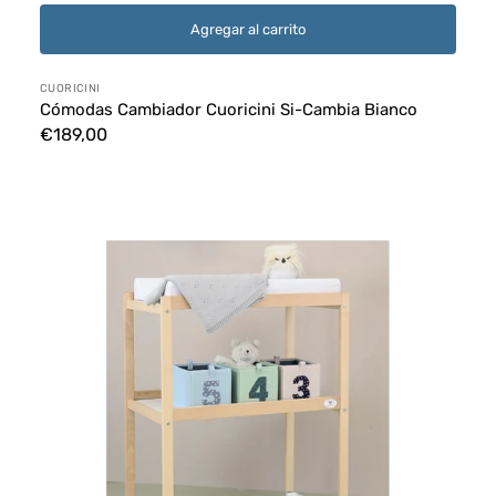
Agregar al carrito
Proveedor:
CUORICINI
Cómodas Cambiador Cuoricini Si-Cambia Bianco
Precio
€189,00
habitual
Cómodas
Cambiador
Cuoricini
Si-
Cambia
Naturale