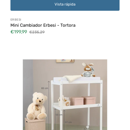
Vista rápida
Proveedor:
ERBESI
Mini Cambiador Erbesi - Tortora
€199,99
€235,29
Precio
Precio
de
habitual
Cómodas
venta
Cambiador
Cuoricini
Si-
Cambia
Bianco