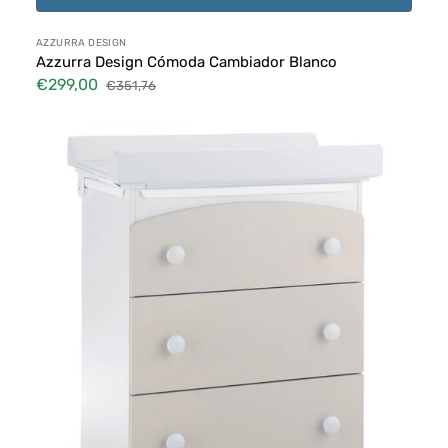
Proveedor:
AZZURRA DESIGN
Azzurra Design Cómoda Cambiador Blanco
€299,00
€351,76
Precio
Precio
de
habitual
Cómoda
venta
Cambiador
Starlette
Havana