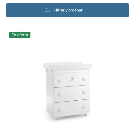
Filtrar y ordenar
Azzurra
En oferta
Design
Cómoda
Cambiador
Blanco