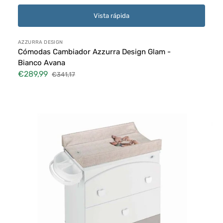
Vista rápida
Proveedor:
AZZURRA DESIGN
Cómodas Cambiador Azzurra Design Glam -
Bianco Avana
€289,99
€341,17
Precio
Precio
de
habitual
Cómodas
venta
Cambiador
Cam
Arco
-
264