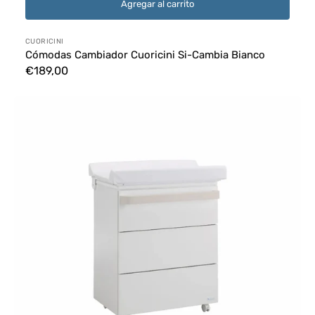
Agregar al carrito
Proveedor:
CUORICINI
Cómodas Cambiador Cuoricini Si-Cambia Bianco
Precio
€189,00
habitual
Cómodas
Cambiador
Azzurra
Design
Glam
-
Bianco
Avana