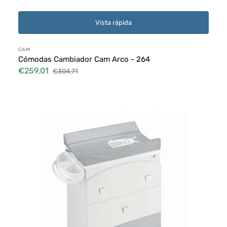
Vista rápida
Proveedor:
CAM
Cómodas Cambiador Cam Arco - 264
€259,01
€304,71
Precio
Precio
de
habitual
Cómodas
venta
Cambiador
Cam
Arco
-
265