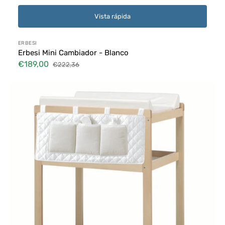
Vista rápida
Proveedor:
ERBESI
Erbesi Mini Cambiador - Blanco
€189,00
€222,36
Precio
Precio
de
habitual
Erbesi
venta
Mini
Cambiador
-
Natural