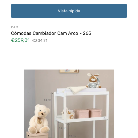
Vista rápida
Proveedor:
CAM
Cómodas Cambiador Cam Arco - 265
€259,01
€304,71
Precio
Precio
de
habitual
Cómodas
venta
Cambiador
Cuoricini
Si-
Cambia
Bianco