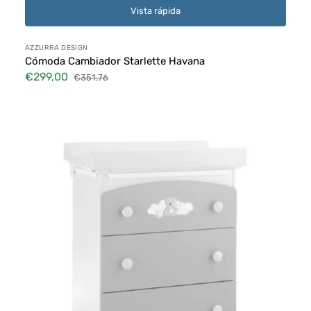
Vista rápida
Proveedor:
AZZURRA DESIGN
Cómoda Cambiador Starlette Havana
€299,00
€351,76
Precio
Precio
de
habitual
Azzurra
venta
Design
Cómoda
Cambiador
Gris