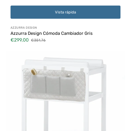
Vista rápida
Proveedor:
AZZURRA DESIGN
Azzurra Design Cómoda Cambiador Gris
€299,00
€351,76
Precio
Precio
de
habitual
Erbesi
venta
Mini
Cambiador
-
Blanco