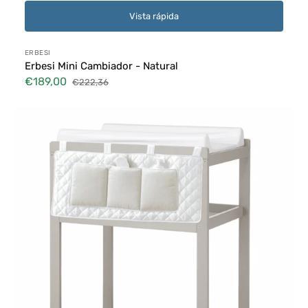
Vista rápida
Proveedor:
ERBESI
Erbesi Mini Cambiador - Natural
€189,00
€222,36
Precio
Precio
de
habitual
Mini
venta
Cambiador
Erbesi
-
Tortora