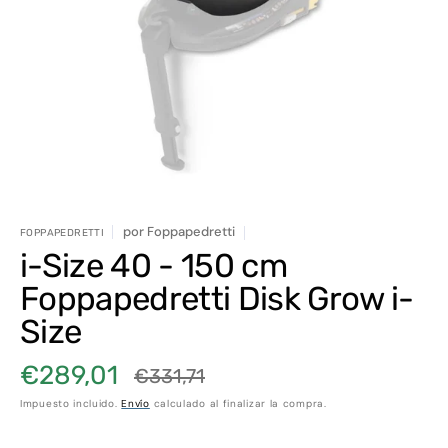
elemento
multimedia
1
en
vista
de
galería
por
Foppapedretti
FOPPAPEDRETTI
i-Size 40 - 150 cm
Foppapedretti Disk Grow i-
Size
€289,01
€331,71
Precio
Precio
Impuesto incluido.
Envío
calculado al finalizar la compra.
de
habitual
venta