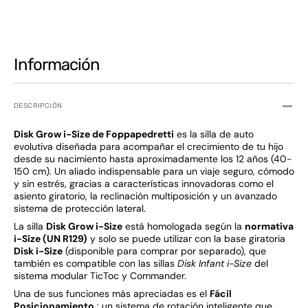
Información
DESCRIPCIÓN
Disk Grow i-Size de Foppapedretti
es la silla de auto
evolutiva diseñada para acompañar el crecimiento de tu hijo
desde su nacimiento hasta aproximadamente los 12 años (40-
150 cm). Un aliado indispensable para un viaje seguro, cómodo
y sin estrés, gracias a características innovadoras como el
asiento giratorio, la reclinación multiposición y un avanzado
sistema de protección lateral.
La silla
Disk Grow i-Size
está homologada según la
normativa
i-Size (UN R129)
y solo se puede utilizar con la base giratoria
Disk i-Size
(disponible para comprar por separado), que
también es compatible con las sillas
Disk Infant i-Size
del
sistema modular TicToc y Commander.
Una de sus funciones más apreciadas es el
Fácil
Posicionamiento
: un sistema de rotación inteligente que