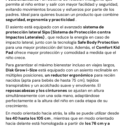
permite al niño entrar y salir con mayor facilidad y seguridad,
evitando movimientos bruscos y esfuerzos por parte de los
padres. Ideal para quienes buscan un producto que combine
seguridad, ergonomía y practicidad
.
El asiento está equipado con el avanzado
sistema de
protección lateral Sips (Sistema de Protección contra
Impactos Laterales)
, que reduce la energía en caso de
impacto lateral, junto con la tecnología
Safe Body Protection
para una mayor protección del torso. Además, el
Comfort Kid
Pad
ofrece mayor protección y comodidad a medida que el
niño crece.
Para garantizar el máximo bienestar incluso en viajes largos,
Disk Grow i-Size
está equipado con un asiento reclinable en
múltiples posiciones,
un reductor ergonómico
para recién
nacidos (apta para bebés de hasta 75 cm), tejidos
transpirables y un acolchado suave y envolvente. El
reposacabezas y los cinturones
se ajustan en altura
simultáneamente con una sola mano, adaptándose
perfectamente a la altura del niño en cada etapa de su
crecimiento.
En modo orientado hacia atrás, la silla se puede utilizar desde
los 40 hasta los 105 cm
, mientras que en modo orientado
hacia delante está homologada a partir de
los 76 cm y a