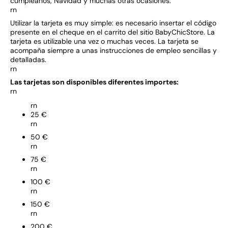
cumpleaños, Navidad y muchas otras ocasiones.
rn
Utilizar la tarjeta es muy simple: es necesario insertar el código
presente en el cheque en el carrito del sitio BabyChicStore. La
tarjeta es utilizable una vez o muchas veces. La tarjeta se
acompaña siempre a unas instrucciones de empleo sencillas y
detalladas.
rn
Las tarjetas son disponibles diferentes importes:
rn
rn
25 €
rn
50 €
rn
75 €
rn
100 €
rn
150 €
rn
200 €