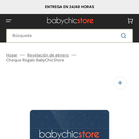
Ir
directamente
ENTREGA EN 24/48 HORAS
al
contenido
Carrito
Búsqueda
Hogar
Revelación de género
Cheque Regalo BabyChicStore
Abrir