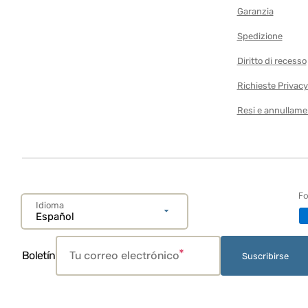
Gimnasios para bebés
Garanzia
Cochecitos de Muñecas
Spedizione
Peluche
Diritto di recesso
Piscinas para Niños
Richieste Privac
Pista de Coches
Resi e annullame
Primeros Pasos
Proyectores
Tableta y móvil
Alfombras de juego y gim
Fo
para bebés
Idioma
Español
Alfombra
Mesa de Juegos
Tu correo electrónico
Boletín
Suscribirse
Tienda para Niños
Tractores