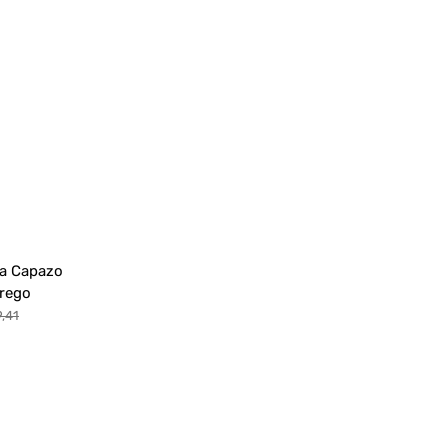
Parasol d
 Carrito de Bebé
guete
 Paseo
Cochecito
a Alta
ra Capazo
erego
,41
cio
s
tual