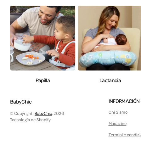
Juegos de Mesa
Juegos de Belleza
Juegos de Jardinería
Juegos de limpieza
Juegos de madera
Móvil de Cuna
Gimnasios para bebés y C
música
Papilla
Lactancia
Delantal de Pintura
Pizarra para Niños
INFORMACIÓN
BabyChic
Cochecitos de juguete
Chi Siamo
© Copyright,
BabyChic
, 2026
Tecnología de Shopify
Patinete
Magazine
Motos Eléctricas
Termini e condizi