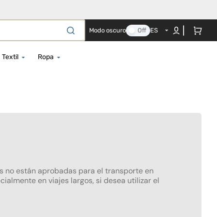
Carrito
Modo oscuro
Off
ES
Textil
Ropa
 - 150 cm
Albornoces de Bebé
Peleles
 - 150 cm
Edredón y protector de cuna a
Ropa Impermeable
juego
- 125 cm
Albornoces y Toallas de Playa
Textil completo Co-sleeping
s
- 150 cm
Body para recién nacido
Colchas para cuna
- 87 cm
Camisón
Fundas para cuna
- 150 cm
Gorros, bufandas y guantes
os no están aprobadas para el transporte en
Almohada de embarazo
oche
Gorras
almente en viajes largos, si desea utilizar el
Doudou
os Antiolvido
Trajes de baño y chalecos
Sábanas y Mantas para Capazo
salvavidas
s