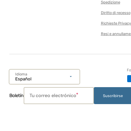
Gimnasios para bebés
Spedizione
Cochecitos de Muñecas
Diritto di recesso
Peluche
Richieste Privac
Piscinas para Niños
Resi e annullame
Pista de Coches
Primeros Pasos
Proyectores
Fo
Tableta y móvil
Idioma
Español
Alfombras de juego y gim
para bebés
Tu correo electrónico
Boletín
Suscribirse
Alfombra
Mesa de Juegos
Tienda para Niños
Tractores