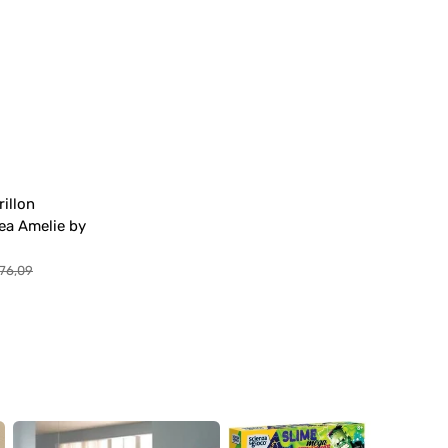
Parasol d
 Carrito de Bebé
guete
 Paseo
Cochecito
a Alta
rillon
nea Amelie by
76,09
ecio
bitual
s