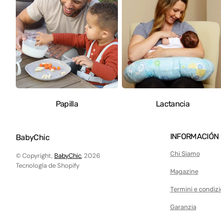
Juegos de Mesa
Juegos de Belleza
Juegos de Jardinería
Juegos de limpieza
Juegos de madera
Móvil de Cuna
Papilla
Lactancia
Gimnasios para bebés y C
música
INFORMACIÓN
BabyChic
Delantal de Pintura
Chi Siamo
© Copyright,
BabyChic
, 2026
Pizarra para Niños
Tecnología de Shopify
Magazine
Cochecitos de juguete
Termini e condizi
Patinete
Garanzia
Motos Eléctricas