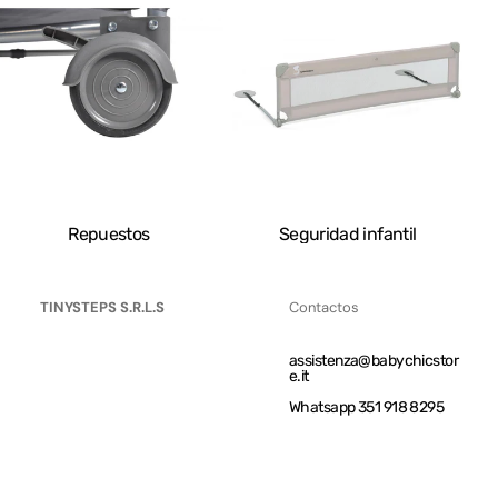
Repuestos
Seguridad infantil
TINYSTEPS S.R.L.S
Contactos
assistenza@babychicstor
e.it
Whatsapp 351 918 8295