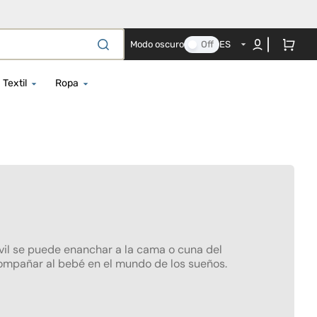
Carrito
Modo oscuro
Off
ES
Textil
Ropa
 - 150 cm
Albornoces de Bebé
Peleles
 - 150 cm
Edredón y protector de cuna a
Ropa Impermeable
juego
- 125 cm
Albornoces y Toallas de Playa
Textil completo Co-sleeping
s
- 150 cm
Body para recién nacido
Colchas para cuna
- 87 cm
Camisón
Fundas para cuna
- 150 cm
Gorros, bufandas y guantes
vil se puede enanchar a la cama o cuna del
Almohada de embarazo
oche
Gorras
ompañar al bebé en el mundo de los sueños.
Doudou
os Antiolvido
Trajes de baño y chalecos
Sábanas y Mantas para Capazo
salvavidas
s