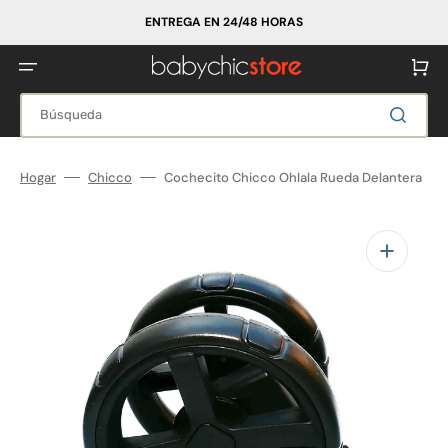
Ir
directamente
ENTREGA EN 24/48 HORAS
al
contenido
Carrito
Búsqueda
Hogar
Chicco
Cochecito Chicco Ohlala Rueda Delantera
Abrir
elemento