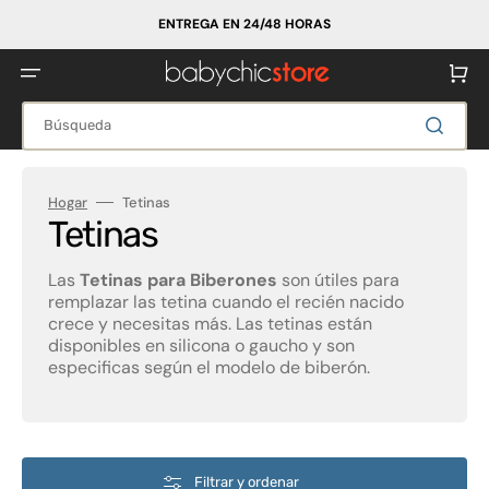
Ir
directamente
ENTREGA EN 24/48 HORAS
al
contenido
Carrito
Búsqueda
Hogar
Tetinas
Colección:
Tetinas
Las
Tetinas para Biberones
son útiles para
remplazar las tetina cuando el recién nacido
crece y necesitas más. Las tetinas están
disponibles en silicona o gaucho y son
especificas según el modelo de biberón.
Filtrar y ordenar