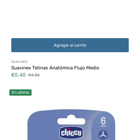
Agregar al carrito
Proveedor:
SUAVINEX
Suavinex Tetinas Anatómica Flujo Medio
€5,40
€6,36
Precio
Precio
de
habitual
Naturalfeeling
venta
En oferta
6m+
Flujo
Rápido