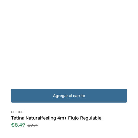
Agregar al carrito
Proveedor:
CHICCO
Tetina Naturalfeeling 4m+ Flujo Regulable
€8,49
€9,71
Precio
Precio
de
habitual