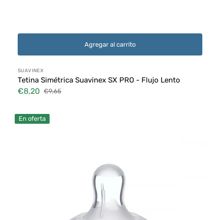
Agregar al carrito
Proveedor:
SUAVINEX
Tetina Simétrica Suavinex SX PRO - Flujo Lento
€8,20
€9,65
Precio
Precio
de
habitual
Tetina
venta
En oferta
Naturalfeeling
4m+
Flujo
Regulable