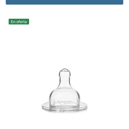
Suavinex
En oferta
Tetina
Redonda
Silicona
3
Posiciones