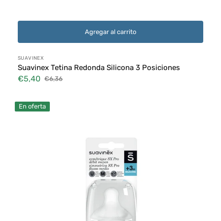
Agregar al carrito
Proveedor:
SUAVINEX
Suavinex Tetina Redonda Silicona 3 Posiciones
€5,40
€6,36
Precio
Precio
de
habitual
Tetina
venta
En oferta
Simétrica
Suavinex
SX
PRO
-
Flujo
Lento