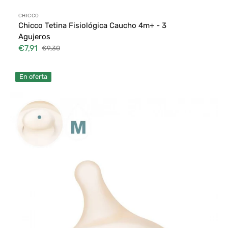
Proveedor:
CHICCO
Chicco Tetina Fisiológica Caucho 4m+ - 3
Agujeros
€7,91
€9,30
Precio
Precio
de
habitual
Suavinex
venta
En oferta
Tetina
Zero
Zero
Flujo
Medio