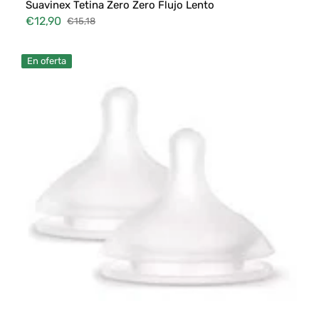
Suavinex Tetina Zero Zero Flujo Lento
€12,90
€15,18
Precio
Precio
de
habitual
Tetina
venta
En oferta
Simétrica
Suavinex
SX
PRO
-
Flujo
Medio