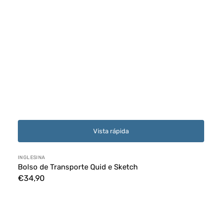
Vista rápida
Proveedor:
INGLESINA
Bolso de Transporte Quid e Sketch
Precio
€34,90
habitual
Burbuja
de
lluvia