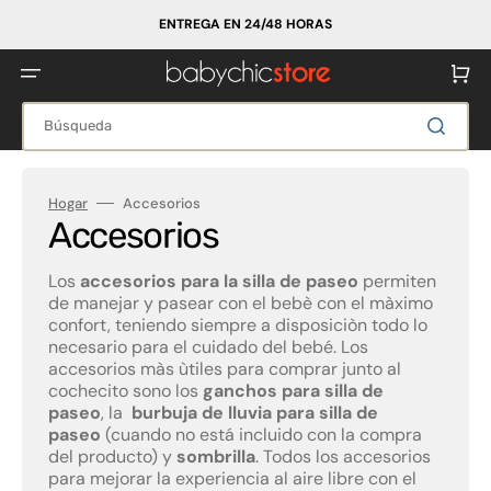
Ir
directamente
ENTREGA EN 24/48 HORAS
al
contenido
Carrito
Búsqueda
Hogar
Accesorios
Colección:
Accesorios
Los
accesorios para la silla de paseo
permiten
de manejar y pasear con el bebè con el màximo
confort, teniendo siempre a disposiciòn todo lo
necesario para el cuidado del bebé. Los
accesorios màs ùtiles para comprar junto al
cochecito sono los
ganchos para silla de
paseo
, la
burbuja de lluvia para silla de
paseo
(cuando no está incluido con la compra
del producto) y
sombrilla
. Todos los accesorios
para mejorar la experiencia al aire libre con el