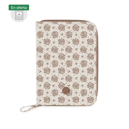
Pasito
En oferta
a
Pasito
-
Porta
documentos
Casilda
Brown