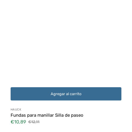
Agregar al carrito
Proveedor:
HAUCK
Fundas para manillar Silla de paseo
€10,89
€12,11
Precio
Precio
de
habitual