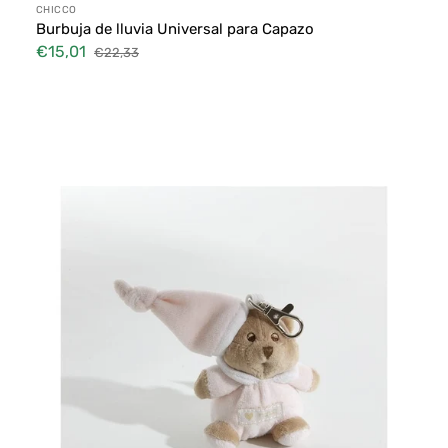
Proveedor:
CHICCO
Burbuja de lluvia Universal para Capazo
€15,01
€22,33
Precio
Precio
de
habitual
Llavero
venta
Nanan
Puccio
Rosa