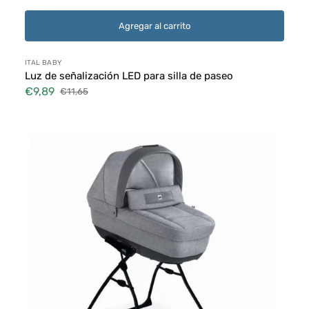
Agregar al carrito
Proveedor:
ITAL BABY
Luz de señalización LED para silla de paseo
€9,89
€11,65
Precio
Precio
de
habitual
Capazo
venta
y
elevador
de
silla
de
coche
CAM