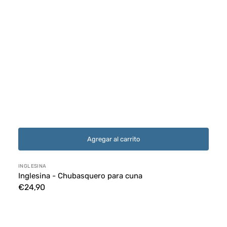
Agregar al carrito
Proveedor:
INGLESINA
Inglesina - Chubasquero para cuna
Precio
€24,90
habitual
Funda
para