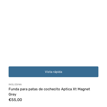
Vista rápida
Proveedor:
INGLESINA
Funda para patas de cochecito Aptica Xt Magnet
Grey
Precio
€55,00
habitual