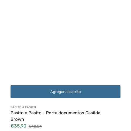
Agregar al carrito
Proveedor:
PASITO A PASITO
Pasito a Pasito - Porta documentos Casilda
Brown
€35,90
€42,24
Precio
Precio