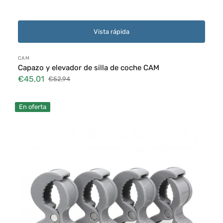
Vista rápida
Proveedor:
CAM
Capazo y elevador de silla de coche CAM
€45,01
€52,94
Precio
Precio
de
habitual
Alicates
venta
En oferta
multiusos