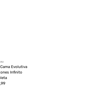
edor:
INI
Cama Evolutiva
ones Infinito
leta
o
,99
ual