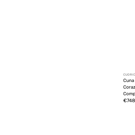
Prove
CUORIC
Cuna 
Coraz
Comp
Preci
€748
habit