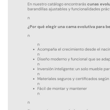
Herramientas de Trabajo
Manguitos 
En nuestro catálogo encontrarás
cunas evolu
En casa
Mochila escolar
Ideas par
Accesorios para paña
Mochilas y portabebés
Armarios
barandillas ajustables y funcionalidades prá
Coches Eléctricos
Repuestos T
Cantoneras
Torre de 
de Auto
Cambiadores Blandos
Cojines
Maletas
n
Muñecas
Barandilla de cama
Hamaca 
Repuestos 
Salvapipí
¿Por qué elegir una cama evolutiva para b
Banco Escolar
Control de vídeo
Alfombra
Repuestos p
n
Bicicleta sin pedales
Termóme
Repuestos p
Bicicletas
n
Repuestos 
Acompaña el crecimiento desde el nacim
Carrillón
n
Toldo de re
Diseño moderno y funcional que se adapt
Casa de Muñecas
n
Recambio C
Inversión inteligente: un solo mueble pa
Casitas infantiles
Correas de r
n
Andadores con asiento
Materiales seguros y certificados según
Recambio F
n
Comida Juguete
Fácil de montar y mantener
Revestimien
n
Construcciones y Encast
Forro interi
n
Cocina de Juguete
Ruedas Sill