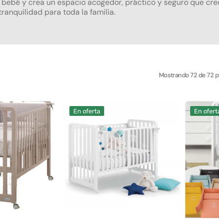
 bebé y crea un espacio acogedor, práctico y seguro que crec
Parasol d
 Carrito de Bebé
ranquilidad para toda la familia.
guete
 Paseo
Cochecito
a Alta
Mostrando 72 de 72 
Cuna
Cunas
En oferta
En ofert
Glam
para
con
Niños
Edredón
Azzurra
Clásico
Design
-
Glam
Blanco
White
s
-
Glammy