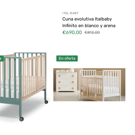
Proveedor:
ITAL BABY
Cuna evolutiva Italbaby
Infinito en blanco y arena
€690,00
€812,00
Precio
Precio
de
habitual
venta
Cunas
a
En oferta
para
Niños
Erbesi
Evolution
Bianco
Naturale