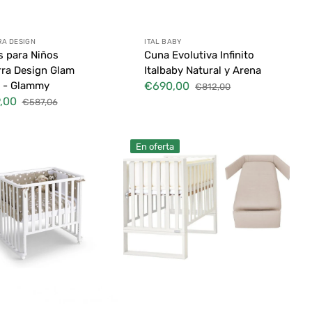
edor:
Proveedor:
A DESIGN
ITAL BABY
 para Niños
Cuna Evolutiva Infinito
ra Design Glam
Italbaby Natural y Arena
 - Glammy
€690,00
€812,00
Precio
Precio
,00
€587,06
de
habitual
Precio
venta
habitual
Cuna
En oferta
evolutiva
Italbaby
s
Infinito
en
a
blanco
y
arena