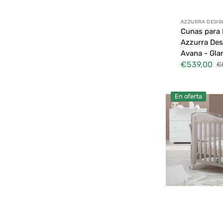
Proveedor:
AZZURRA DESIG
Cunas para 
Azzurra Des
Avana - Gl
€539,00
€
Precio
Pr
de
ha
venta
Cunas
En oferta
para
Niños
Erbesi
Sweet-
Tortora