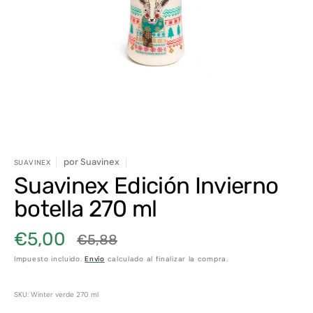
elemento
multimedia
1
en
vista
de
galería
por
Suavinex
SUAVINEX
Suavinex Edición Invierno
botella 270 ml
€5,00
€5,88
Precio
Precio
Impuesto incluido.
Envío
calculado al finalizar la compra.
de
habitual
venta
SKU: Winter verde 270 ml