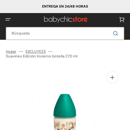
Ir
directamente
ENTREGA EN 24/48 HORAS
al
contenido
Carrito
Búsqueda
Hogar
EXCLUYE25
Suavinex Edición Invierno botella 270 ml
Abrir