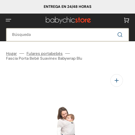
Ir
directamente
ENTREGA EN 24/48 HORAS
al
contenido
Carrito
Búsqueda
Hogar
Fulares portabebès
Fascia Porta Bebè Suavinex Babywrap Blu
Abrir