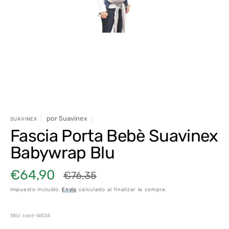
elemento
multimedia
1
en
vista
de
galería
por
Suavinex
SUAVINEX
Fascia Porta Bebè Suavinex
Babywrap Blu
€64,90
€76,35
Precio
Precio
Impuesto incluido.
Envío
calculado al finalizar la compra.
de
habitual
venta
SKU: cont-14534