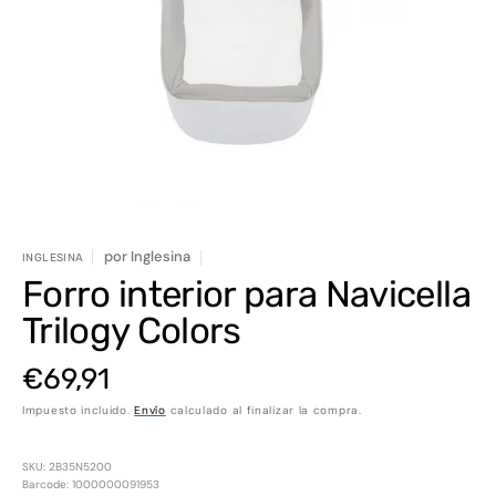
elemento
multimedia
1
en
vista
de
galería
por
Inglesina
INGLESINA
Forro interior para Navicella
Trilogy Colors
Precio
€69,91
Impuesto incluido.
Envío
calculado al finalizar la compra.
habitual
SKU: 2B35N5200
Barcode: 1000000091953